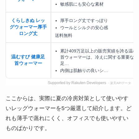
敏感肌にも安心な素材
厚手ロング丈ですっぽり
くらしきぬ レッ
グウォーマー厚手
ウールとシルクの安心感
ロング丈
送料無料
累計409万足以上の販売実績を誇る温む
温むすび 健康足
首ウォーマーは、冷えに関する重要なツ
足…
首ウォーマー
内側は肌触りの良いシ…
Supported by Rakuten Developers
・楽天APIデータ
ここからは、実際に夏の冷房対策として使いやす
いレッグウォーマーを5つ厳選して紹介します。ど
れも薄手で蒸れにくく、オフィスでも使いやすい
ものばかりです。