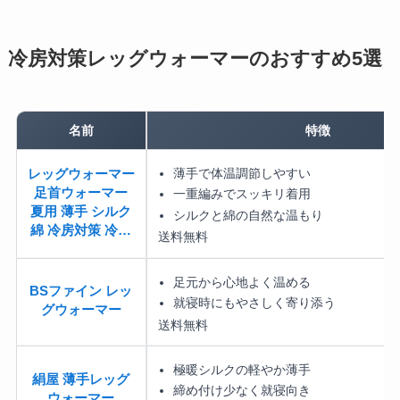
冷房対策レッグウォーマーのおすすめ5選
名前
特徴
薄手で体温調節しやすい
レッグウォーマー
足首ウォーマー
一重編みでスッキリ着用
夏用 薄手 シルク
シルクと綿の自然な温もり
綿 冷房対策 冷…
送料無料
足元から心地よく温める
BSファイン レッ
就寝時にもやさしく寄り添う
グウォーマー
送料無料
極暖シルクの軽やか薄手
絹屋 薄手レッグ
締め付け少なく就寝向き
ウォーマー