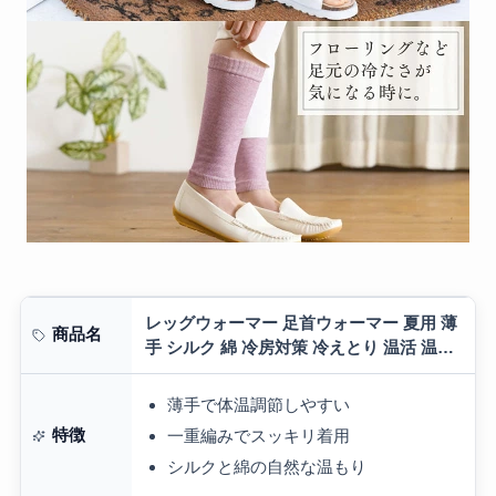
レッグウォーマー 足首ウォーマー 夏用 薄
商品名
手 シルク 綿 冷房対策 冷えとり 温活 温め
睡眠 締め付けない 日本製 レディース メン
ズ シルクとコットンの薄い…
薄手で体温調節しやすい
特徴
一重編みでスッキリ着用
シルクと綿の自然な温もり