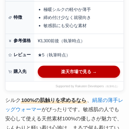
極暖シルクの軽やか薄手
特徴
締め付け少なく就寝向き
敏感肌にも安心な素材
参考価格
¥3,300前後（執筆時点）
レビュー
★5（執筆時点）
購入先
楽天市場で見る →
Supported by Rakuten Developers
（執筆時点）
シルク
100%の肌触りを求めるなら
、
絹屋の薄手レ
ッグウォーマー
がぴったりです。敏感肌の人でも
安心して使える天然素材100%の優しさが魅力で、
ふんわりと軽い着け心地は、まるで何も着けてい