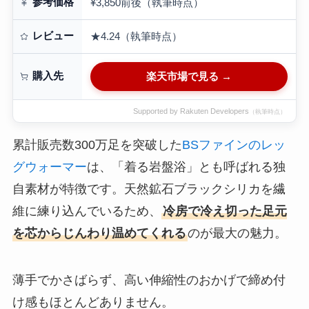
参考価格
¥3,850前後（執筆時点）
レビュー
★4.24（執筆時点）
購入先
楽天市場で見る →
Supported by Rakuten Developers
（執筆時点）
累計販売数300万足を突破した
BSファインのレッ
グウォーマー
は、「着る岩盤浴」とも呼ばれる独
自素材が特徴です。天然鉱石ブラックシリカを繊
維に練り込んでいるため、
冷房で冷え切った足元
を芯からじんわり温めてくれる
のが最大の魅力。
薄手でかさばらず、高い伸縮性のおかげで締め付
け感もほとんどありません。