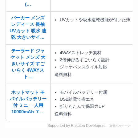
(…
パーカー メンズ
UVカットや吸水速乾機能が付いた薄
レディース 長袖
UVカット 吸水 速
乾 大きいサイ…
テーラード ジャ
4WAYストレッチ素材
ケット メンズ 大
2倍伸びるすごいらく設計
きいサイズ すご
ジャケパンスタイル対応
いらく 4WAYス
送料無料
ト…
モバイルバッテリー付属
ホットマット モ
バイルバッテリー
USB給電で省エネ
付 ミニ 一人用
折りたたんで保温力UP
10000mAh エ…
送料無料
Supported by Rakuten Developers
・楽天APIデータ