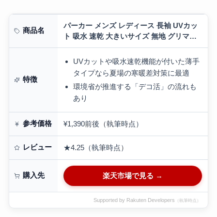
パーカー メンズ レディース 長袖 UVカッ
商品名
ト 吸水 速乾 大きいサイズ 無地 グリマー
（glimmer) ジップパーカー ラッシュガー
ド ドライ 4.4オンス…
UVカットや吸水速乾機能が付いた薄手
タイプなら夏場の寒暖差対策に最適
特徴
環境省が推進する「デコ活」の流れも
あり
参考価格
¥1,390前後（執筆時点）
レビュー
★4.25（執筆時点）
購入先
楽天市場で見る →
Supported by Rakuten Developers
（執筆時点）