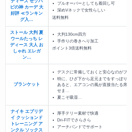
ディース セゾパ
プルオーバーとしても着回し可
ピの神 カーデ 大
深めVネックで女性らしい
好評 ≪ランキン
送料無料
グ入…
ストール 大判 夏
大判130cm四方
ウールたっち レ
手作りの巻きへり加工
ディース 大人 お
ポイント3倍
送料無料
しゃれ エレガ
ン…
デスクに常備しておくと安心なのがブラ
特に、ひざ下から足元までをすっぽり包
ブランケット
あると、エアコンの風が直接当たる席で
せま…
夏こそ吸湿…
ナイキ エブリデ
厚手テリー素材で快適
イ クッションド
Dri-FITでさらさら
トレーニング ア
アーチバンドでサポート
ンクル ソックス