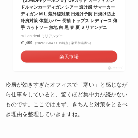
【25%OFFクーポン☆】UVカット カーディガン
ドルマンカーディガン シアー 透け感 サマーカー
ディガン M L 紫外線対策 日焼け予防 日焼け防止
冷房対策 体型カバー 長袖 トップス レディース 薄
手 カットソー 無地 白 黒 春 夏 ミリアンデニ
mili an deni ミリアンデニ
¥1,499
（2026/08/04 11:19時点 | 楽天市場調べ）
楽天市場
ポチップ
冷房が効きすぎたオフィスで「寒い」と感じなが
ら仕事をしていると、驚くほど集中力が続かない
ものです。ここではまず、きちんと対策をとるべ
き理由を整理していきますね。