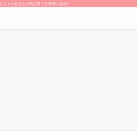
ちゃうあなたの為に誰でも簡単に始められる【SDGs】をご紹介します! 小さな”こ