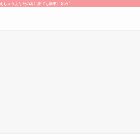
ちゃうあなたの為に誰でも簡単に始められる【SDGs】をご紹介します! 小さな”こ