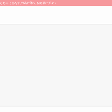
ちゃうあなたの為に誰でも簡単に始められる【SDGs】をご紹介します! 小さな”こ