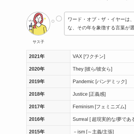
ワード・オブ・ザ・イヤーは
な、その年を象徴する言葉が選
サス子
2021年
VAX [ワクチン]
2020年
They [彼ら/彼女ら]
2019年
Pandemic [パンデミック]
2018年
Justice [正義感]
2017年
Feminism [フェミニズム]
2016年
Surreal [ 超現実的な/夢で
2015年
－ism [～主義/主張]