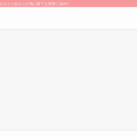
ちゃうあなたの為に誰でも簡単に始められる【SDGs】をご紹介します! 小さな”こ